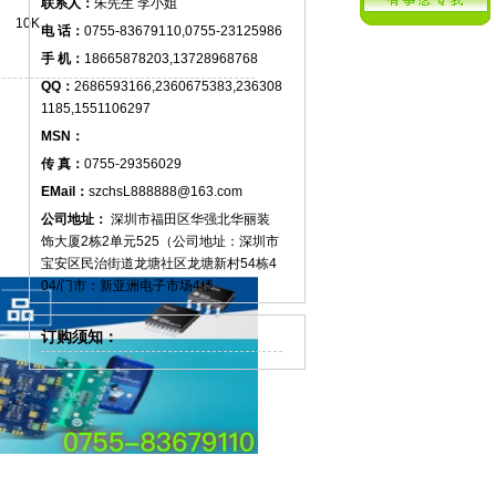
联系人：
朱先生 李小姐
10K
电 话：
0755-83679110,0755-23125986
手 机：
18665878203,13728968768
QQ：
2686593166,2360675383,236308
1185,1551106297
MSN：
传 真：
0755-29356029
EMail：
szchsL888888@163.com
公司地址：
深圳市福田区华强北华丽装
饰大厦2栋2单元525（公司地址：深圳市
宝安区民治街道龙塘社区龙塘新村54栋4
04/门市：新亚洲电子市场4楼
订购须知：