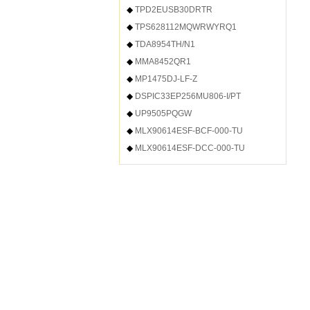
◆
TPD2EUSB30DRTR
◆
TPS628112MQWRWYRQ1
◆
TDA8954TH/N1
◆
MMA8452QR1
◆
MP1475DJ-LF-Z
◆
DSPIC33EP256MU806-I/PT
◆
UP9505PQGW
◆
MLX90614ESF-BCF-000-TU
◆
MLX90614ESF-DCC-000-TU