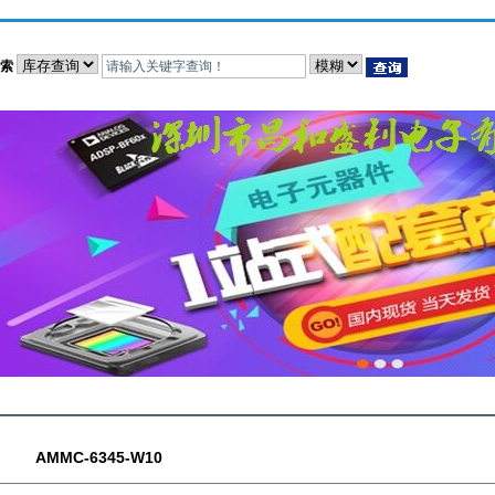
索
AMMC-6345-W10