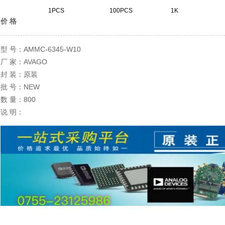
1PCS
100PCS
1K
价 格
AMMC-6345-W10
型 号：
AVAGO
厂 家：
原装
封 装：
NEW
批 号：
800
数 量：
说 明：