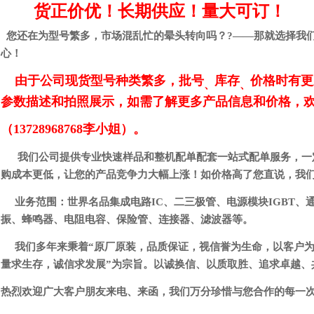
货正价优！长期供应！量大可订！
您还在为型号繁多，市场混乱忙的晕头转向吗？?——那就选择我
心！
由于公司现货型号种类繁多，批号
库存
价格时有更
、
、
参数描述和拍照展示，如需了解更多产品信息和价格，
（13728968768李小姐）。
我们公司提供专业快速样品和整机配单配套一站式配单服务，一
购成本更低，让您的产品竞争力大幅上涨！如价格高了您直说，我
业务范围：世界名品集成电路IC、二三极管、电源模块IGBT、
振、蜂鸣器、电阻电容、保险管、连接器、滤波器等。
我们多年来秉着“原厂原装，品质保证，视信誉为生命，以客户为
量求生存，诚信求发展”为宗旨。以诚换信、以质取胜、追求卓越、
热烈欢迎广大客户朋友来电、来函，我们万分珍惜与您合作的每一