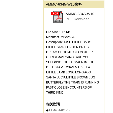
AMMC-6345-W10
资料
AMMC-6345-W10
PDF Download
File Size : 116 KB
Manufacturer:AVAGO
Description:HUSH LITTLE BABY
LITTLE STAR LONDON BRIDGE
DREAM OF HOME AND MOTHER
CHRISTMAS CAROL ARE YOU
SLEEPING THE FARMAER IN THE
DELL IN A PERSIAN MARKET A
LITTLE LAMB LONG LONG AGO
SANTA LUCIA LITTLE BROWN JUG
BUTTERFLY THE TRAIN IS RUNNING
FAST CLOSE ENCOUNTERS OF
THIRD KIND
相关型号
◆
LTM4644IY PBF