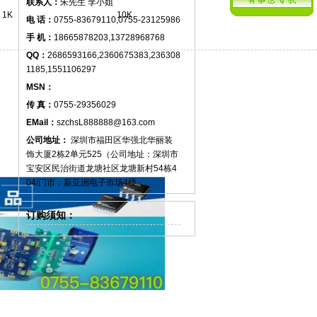
联系人：
朱先生 李小姐
1K
10K
电 话：
0755-83679110,0755-23125986
手 机：
18665878203,13728968768
QQ：
2686593166,2360675383,236308
1185,1551106297
MSN：
传 真：
0755-29356029
EMail：
szchsL888888@163.com
公司地址：
深圳市福田区华强北华丽装
饰大厦2栋2单元525（公司地址：深圳市
宝安区民治街道龙塘社区龙塘新村54栋4
04/门市：新亚洲电子市场4楼
订购须知：