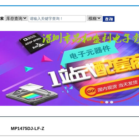
索
MP1475DJ-LF-Z