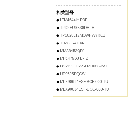
相关型号
◆
LTM4644IY PBF
◆
TPD2EUSB30DRTR
◆
TPS628112MQWRWYRQ1
◆
TDA8954TH/N1
◆
MMA8452QR1
◆
MP1475DJ-LF-Z
◆
DSPIC33EP256MU806-I/PT
◆
UP9505PQGW
◆
MLX90614ESF-BCF-000-TU
◆
MLX90614ESF-DCC-000-TU