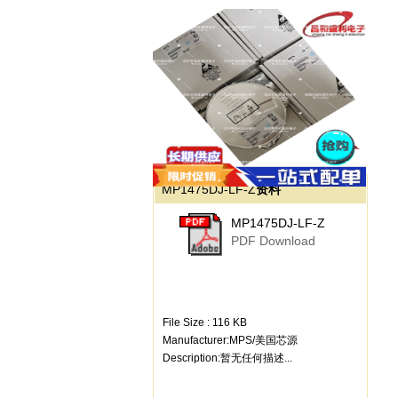
MP1475DJ-LF-Z
资料
MP1475DJ-LF-Z
PDF Download
File Size : 116 KB
Manufacturer:MPS/美国芯源
Description:暂无任何描述...