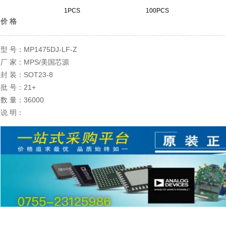
1PCS
100PCS
价 格
MP1475DJ-LF-Z
型 号：
MPS/美国芯源
厂 家：
SOT23-8
封 装：
21+
批 号：
36000
数 量：
说 明：