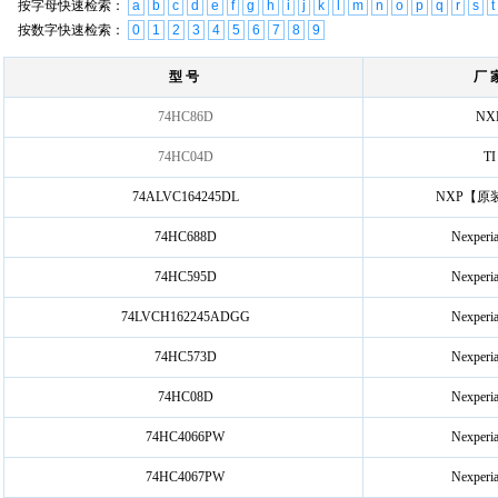
按字母快速检索：
a
b
c
d
e
f
g
h
i
j
k
l
m
n
o
p
q
r
s
t
按数字快速检索：
0
1
2
3
4
5
6
7
8
9
型 号
厂 
74HC86D
NX
74HC04D
TI
74ALVC164245DL
NXP【原
74HC688D
Nexper
74HC595D
Nexper
74LVCH162245ADGG
Nexper
74HC573D
Nexper
74HC08D
Nexper
74HC4066PW
Nexper
74HC4067PW
Nexper