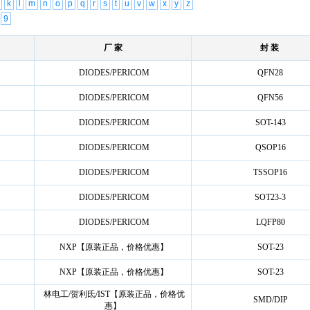
k
l
m
n
o
p
q
r
s
t
u
v
w
x
y
z
9
厂 家
封 装
DIODES/PERICOM
QFN28
DIODES/PERICOM
QFN56
DIODES/PERICOM
SOT-143
DIODES/PERICOM
QSOP16
DIODES/PERICOM
TSSOP16
DIODES/PERICOM
SOT23-3
DIODES/PERICOM
LQFP80
NXP【原装正品，价格优惠】
SOT-23
NXP【原装正品，价格优惠】
SOT-23
林电工/贺利氐/IST【原装正品，价格优
SMD/DIP
惠】