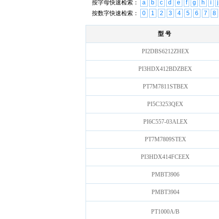
按字母快速检索：
a
b
c
d
e
f
g
h
i
j
按数字快速检索：
0
1
2
3
4
5
6
7
8
型 号
PI2DBS6212ZHEX
PI3HDX412BDZBEX
PT7M7811STBEX
PI5C3253QEX
PI6C557-03ALEX
PT7M7809STEX
PI3HDX414FCEEX
PMBT3906
PMBT3904
PT1000A/B