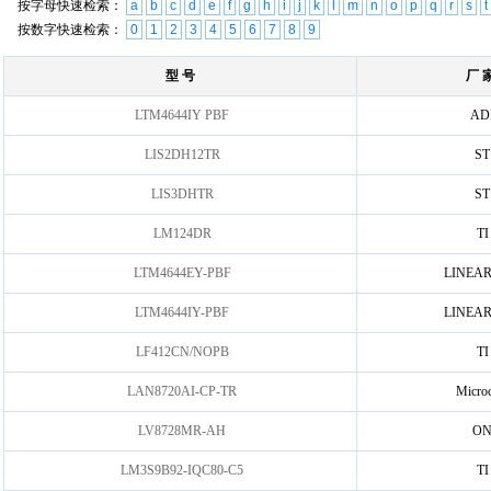
按字母快速检索：
a
b
c
d
e
f
g
h
i
j
k
l
m
n
o
p
q
r
s
t
按数字快速检索：
0
1
2
3
4
5
6
7
8
9
型 号
厂 
LTM4644IY PBF
AD
LIS2DH12TR
ST
LIS3DHTR
ST
LM124DR
TI
LTM4644EY-PBF
LINEA
LTM4644IY-PBF
LINEA
LF412CN/NOPB
TI
LAN8720AI-CP-TR
Microc
LV8728MR-AH
O
LM3S9B92-IQC80-C5
TI