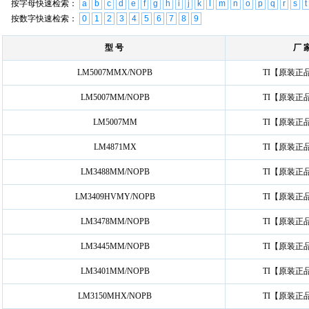
按字母快速检索：
a
b
c
d
e
f
g
h
i
j
k
l
m
n
o
p
q
r
s
t
按数字快速检索：
0
1
2
3
4
5
6
7
8
9
型 号
厂 
LM5007MMX/NOPB
TI【原装正
LM5007MM/NOPB
TI【原装正
LM5007MM
TI【原装正
LM4871MX
TI【原装正
LM3488MM/NOPB
TI【原装正
LM3409HVMY/NOPB
TI【原装正
LM3478MM/NOPB
TI【原装正
LM3445MM/NOPB
TI【原装正
LM3401MM/NOPB
TI【原装正
LM3150MHX/NOPB
TI【原装正