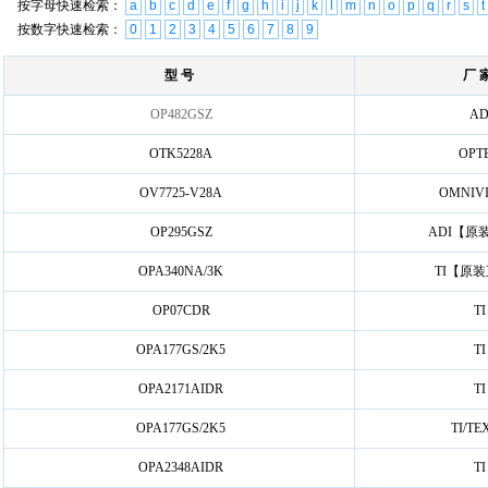
按字母快速检索：
a
b
c
d
e
f
g
h
i
j
k
l
m
n
o
p
q
r
s
t
按数字快速检索：
0
1
2
3
4
5
6
7
8
9
型 号
厂 
OP482GSZ
A
OTK5228A
OPT
OV7725-V28A
OMNIVI
OP295GSZ
ADI【原
OPA340NA/3K
TI【原
OP07CDR
TI
OPA177GS/2K5
TI
OPA2171AIDR
TI
OPA177GS/2K5
TI/TE
OPA2348AIDR
TI