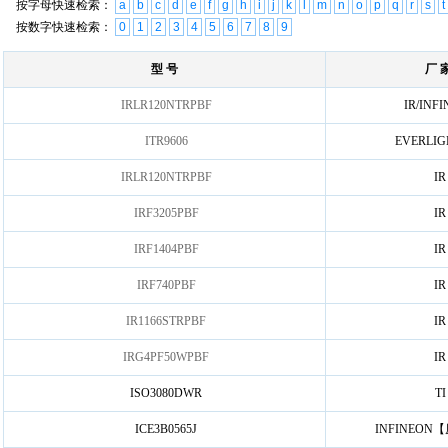
按字母快速检索：
a
b
c
d
e
f
g
h
i
j
k
l
m
n
o
p
q
r
s
t
按数字快速检索：
0
1
2
3
4
5
6
7
8
9
型 号
厂 
IRLR120NTRPBF
IR/INF
ITR9606
EVERLI
IRLR120NTRPBF
IR
IRF3205PBF
IR
IRF1404PBF
IR
IRF740PBF
IR
IR1166STRPBF
IR
IRG4PF50WPBF
IR
ISO3080DWR
TI
ICE3B0565J
INFINEON