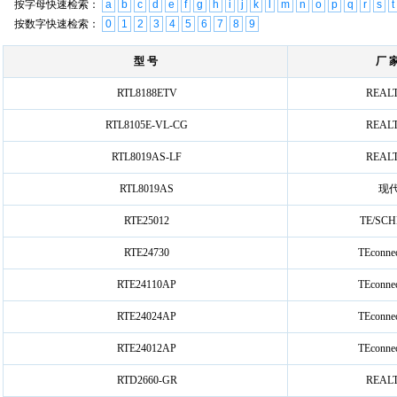
按字母快速检索：
a
b
c
d
e
f
g
h
i
j
k
l
m
n
o
p
q
r
s
t
按数字快速检索：
0
1
2
3
4
5
6
7
8
9
型 号
厂 
RTL8188ETV
REAL
RTL8105E-VL-CG
REAL
RTL8019AS-LF
REAL
RTL8019AS
现
RTE25012
TE/SC
RTE24730
TEconnec
RTE24110AP
TEconnec
RTE24024AP
TEconnec
RTE24012AP
TEconnec
RTD2660-GR
REAL