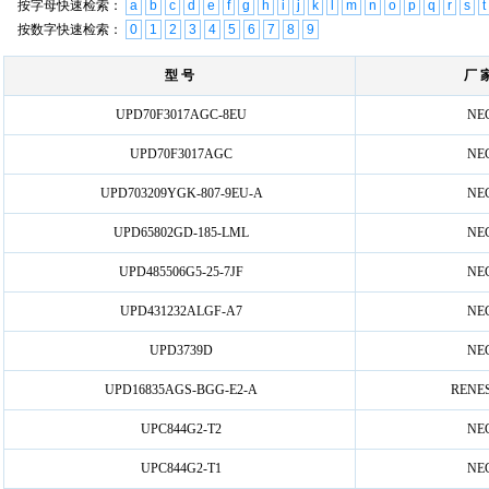
按字母快速检索：
a
b
c
d
e
f
g
h
i
j
k
l
m
n
o
p
q
r
s
t
按数字快速检索：
0
1
2
3
4
5
6
7
8
9
型 号
厂 
UPD70F3017AGC-8EU
NE
UPD70F3017AGC
NE
UPD703209YGK-807-9EU-A
NE
UPD65802GD-185-LML
NE
UPD485506G5-25-7JF
NE
UPD431232ALGF-A7
NE
UPD3739D
NE
UPD16835AGS-BGG-E2-A
RENE
UPC844G2-T2
NE
UPC844G2-T1
NE