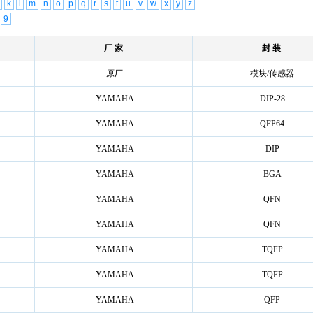
k
l
m
n
o
p
q
r
s
t
u
v
w
x
y
z
9
厂 家
封 装
原厂
模块/传感器
YAMAHA
DIP-28
YAMAHA
QFP64
YAMAHA
DIP
YAMAHA
BGA
YAMAHA
QFN
YAMAHA
QFN
YAMAHA
TQFP
YAMAHA
TQFP
YAMAHA
QFP