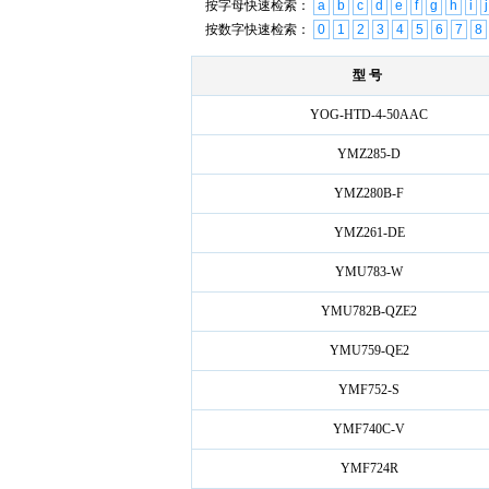
按字母快速检索：
a
b
c
d
e
f
g
h
i
j
按数字快速检索：
0
1
2
3
4
5
6
7
8
型 号
YOG-HTD-4-50AAC
YMZ285-D
YMZ280B-F
YMZ261-DE
YMU783-W
YMU782B-QZE2
YMU759-QE2
YMF752-S
YMF740C-V
YMF724R